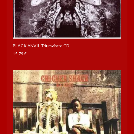
BLACK ANVIL Triumvirate CD
15.79
€