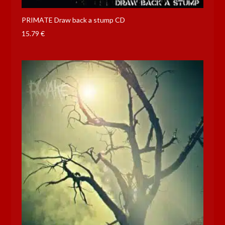
PRIMATE Draw back a stump CD
15.79
€