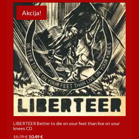
Akcija!
LIBERTEER Better to die on your feet than live on your
knees CD
Izvorna
Trenutna
15.79
€
10.49
€