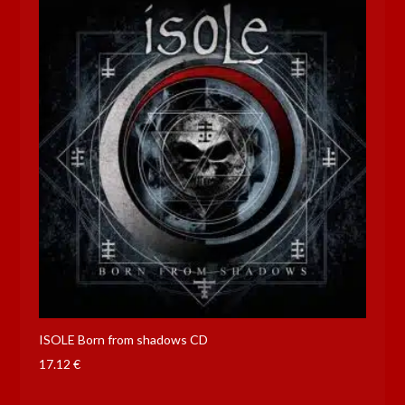
ISOLE Born from shadows CD
17.12
€