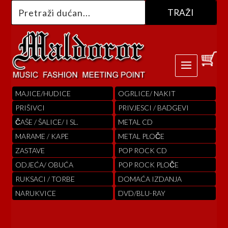
MAJICE/HUDICE
OGRLICE/ NAKIT
PRIŠIVCI
PRIVJESCI / BADGEVI
ČAŠE / ŠALICE/ I SL.
METAL CD
MARAME / KAPE
METAL PLOČE
ZASTAVE
POP ROCK CD
ODJEĆA/ OBUĆA
POP ROCK PLOČE
RUKSACI / TORBE
DOMAĆA IZDANJA
NARUKVICE
DVD/BLU-RAY