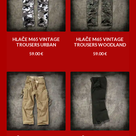
HLAČE M65 VINTAGE
HLAČE M65 VINTAGE
TROUSERS URBAN
TROUSERS WOODLAND
59.00
€
59.00
€