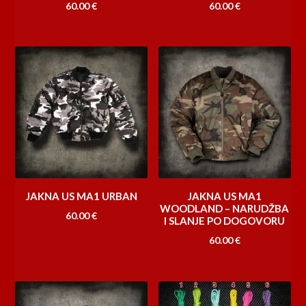
60.00
€
60.00
€
JAKNA US MA1 URBAN
JAKNA US MA1
WOODLAND – NARUDŽBA
60.00
€
I SLANJE PO DOGOVORU
60.00
€