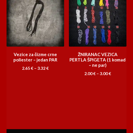
Vezice za čizme crne
ŽNIRANAC VEZICA
poliester – jedan PAR
PERTLA ŠPIGETA (1 komad
– ne par)
Raspon
2.65
€
–
3.32
€
Raspon
2.00
€
–
3.00
€
cijena:
cijena:
od
od
2.65 €
2.00 €
do
do
3.32 €
3.00 €