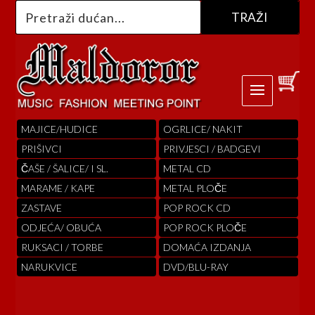
MAJICE/HUDICE
OGRLICE/ NAKIT
PRIŠIVCI
PRIVJESCI / BADGEVI
ČAŠE / ŠALICE/ I SL.
METAL CD
MARAME / KAPE
METAL PLOČE
ZASTAVE
POP ROCK CD
ODJEĆA/ OBUĆA
POP ROCK PLOČE
RUKSACI / TORBE
DOMAĆA IZDANJA
NARUKVICE
DVD/BLU-RAY