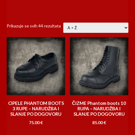
Prikazuje se svih 44 rezultata
CIPELE PHANTOM BOOTS
ČIZME Phantom boots 10
3 RUPE – NARUDŽBA I
RUPA – NARUDŽBA I
SLANJE PO DOGOVORU
SLANJE PO DOGOVORU
75.00
€
85.00
€