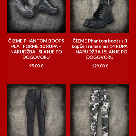
ČIZME PHANTOM BOOTS
ČIZME Phantom boots s 3
PLATFORME 10 RUPA –
kopče i remenima 14 RUPA
NARUDŽBA I SLANJE PO
– NARUDŽBA I SLANJE PO
DOGOVORU
DOGOVORU
95.00
€
129.00
€