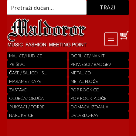
MAJICE/HUDICE
OGRLICE/ NAKIT
PRIŠIVCI
PRIVJESCI / BADGEVI
ČAŠE / ŠALICE/ I SL.
METAL CD
MARAME / KAPE
METAL PLOČE
ZASTAVE
POP ROCK CD
ODJEĆA/ OBUĆA
POP ROCK PLOČE
RUKSACI / TORBE
DOMAĆA IZDANJA
NARUKVICE
DVD/BLU-RAY