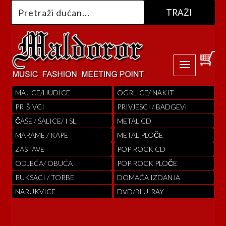
MAJICE/HUDICE
OGRLICE/ NAKIT
PRIŠIVCI
PRIVJESCI / BADGEVI
ČAŠE / ŠALICE/ I SL.
METAL CD
MARAME / KAPE
METAL PLOČE
ZASTAVE
POP ROCK CD
ODJEĆA/ OBUĆA
POP ROCK PLOČE
RUKSACI / TORBE
DOMAĆA IZDANJA
NARUKVICE
DVD/BLU-RAY