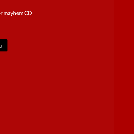
or mayhem CD
u