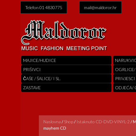
Telefon 01 4830775
mail@maldoror.hr
MAJICE/HUDICE
NARUKVI
PRIŠIVCI
OGRLICE/
ČAŠE / ŠALICE/ I SL.
PRIVJESCI
ZASTAVE
ODJEĆA/
Naslovna
/
Shop
/
Istaknuto CD-DVD-VINYL-2
/
M
mayhem CD