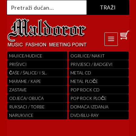
MAJICE/HUDICE
OGRLICE/ NAKIT
PRIŠIVCI
PRIVJESCI / BADGEVI
ČAŠE / ŠALICE/ I SL.
METAL CD
MARAME / KAPE
METAL PLOČE
ZASTAVE
POP ROCK CD
ODJEĆA/ OBUĆA
POP ROCK PLOČE
RUKSACI / TORBE
DOMAĆA IZDANJA
NARUKVICE
DVD/BLU-RAY