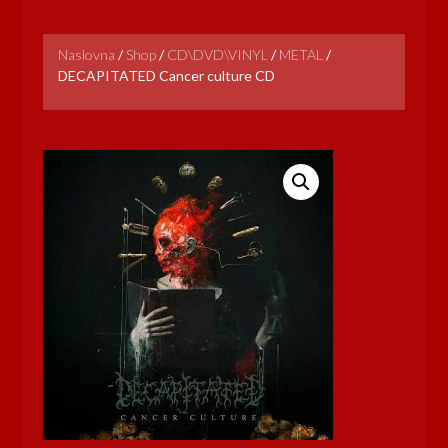
Naslovna
/
Shop
/
CD\DVD\VINYL
/
METAL
/
DECAPITATED Cancer culture CD