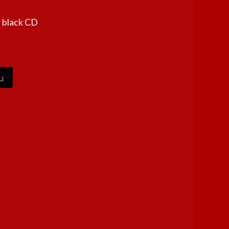
 black CD
u