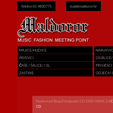
Telefon 01 4830775
mail@maldoror.hr
MAJICE/HUDICE
NARUKVI
PRIŠIVCI
OGRLICE/
ČAŠE / ŠALICE/ I SL.
PRIVJESCI
ZASTAVE
ODJEĆA/
Naslovna
/
Shop
/
Istaknuto CD-DVD-VINYL-2
/
C
CD