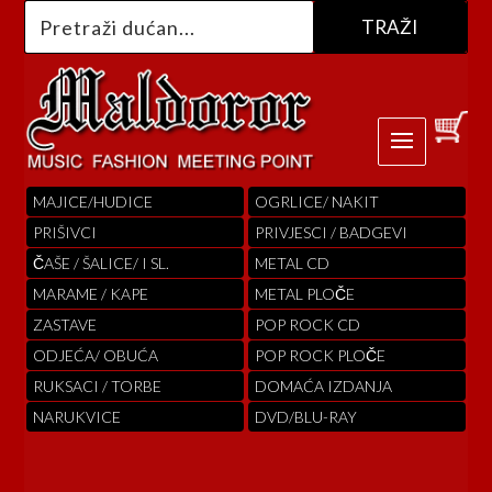
MAJICE/HUDICE
OGRLICE/ NAKIT
PRIŠIVCI
PRIVJESCI / BADGEVI
ČAŠE / ŠALICE/ I SL.
METAL CD
MARAME / KAPE
METAL PLOČE
ZASTAVE
POP ROCK CD
ODJEĆA/ OBUĆA
POP ROCK PLOČE
RUKSACI / TORBE
DOMAĆA IZDANJA
NARUKVICE
DVD/BLU-RAY