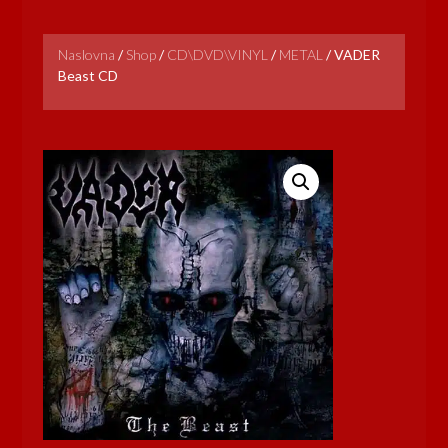
Naslovna
/
Shop
/
CD\DVD\VINYL
/
METAL
/
VADER
Beast CD