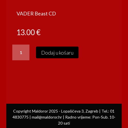
VADER Beast CD
13.00
€
VADER
Dodaj u košaru
Beast
CD
količina
Copyright Maldoror 2025 - Lopašićeva 3, Zagreb | Tel.: 01
4830775 | mail@maldoror.hr | Radno vrijeme: Pon-Sub. 10-
20 sati