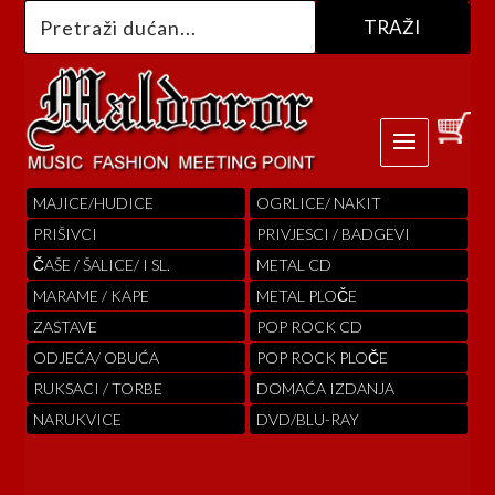
MAJICE/HUDICE
OGRLICE/ NAKIT
PRIŠIVCI
PRIVJESCI / BADGEVI
ČAŠE / ŠALICE/ I SL.
METAL CD
MARAME / KAPE
METAL PLOČE
ZASTAVE
POP ROCK CD
ODJEĆA/ OBUĆA
POP ROCK PLOČE
RUKSACI / TORBE
DOMAĆA IZDANJA
NARUKVICE
DVD/BLU-RAY