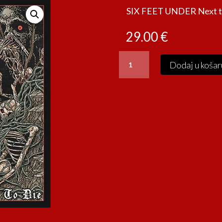
SIX FEET UNDER Next t
29.00
€
SIX
Dodaj u košar
FEET
UNDER
Next
to
die
LP
količina