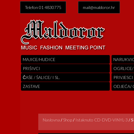
Telefon 01 4830775
mail@maldoror.hr
MAJICE/HUDICE
NARUKVI
PRIŠIVCI
OGRLICE/
ČAŠE / ŠALICE/ I SL.
PRIVJESCI
ZASTAVE
ODJEĆA/
Naslovna
/
Shop
/
Istaknuto CD-DVD-VINYL-3
/
S