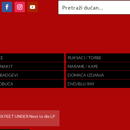
CE
RUKSACI / TORBE
 NAKIT
MARAME / KAPE
 BADGEVI
DOMAĆA IZDANJA
 OBUĆA
DVD/BLU-RAY
IX FEET UNDER Next to die LP