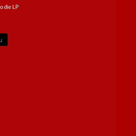
o die LP
u