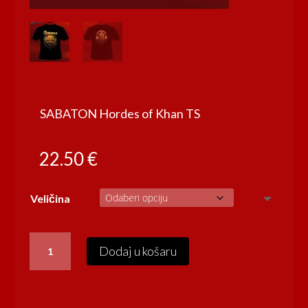
SABATON Hordes of Khan TS
22.50
€
Veličina
SABATON
Dodaj u košaru
Hordes
of
Khan
TS