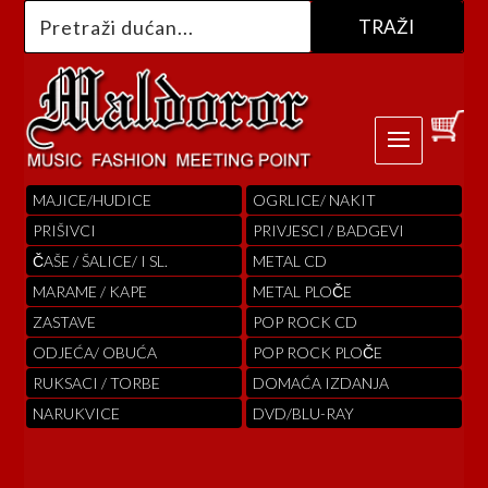
MAJICE/HUDICE
OGRLICE/ NAKIT
PRIŠIVCI
PRIVJESCI / BADGEVI
ČAŠE / ŠALICE/ I SL.
METAL CD
MARAME / KAPE
METAL PLOČE
ZASTAVE
POP ROCK CD
ODJEĆA/ OBUĆA
POP ROCK PLOČE
RUKSACI / TORBE
DOMAĆA IZDANJA
NARUKVICE
DVD/BLU-RAY