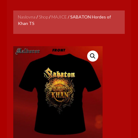
Naslovna
/
Shop
/
MAJICE
/
SABATON Hordes of
Khan TS