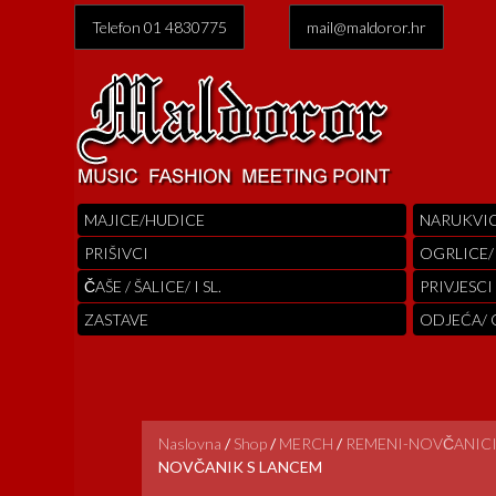
Telefon 01 4830775
mail@maldoror.hr
MAJICE/HUDICE
NARUKVI
PRIŠIVCI
OGRLICE/
ČAŠE / ŠALICE/ I SL.
PRIVJESCI
ZASTAVE
ODJEĆA/
Naslovna
/
Shop
/
MERCH
/
REMENI-NOVČANICI
NOVČANIK S LANCEM