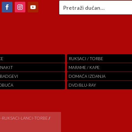
CE
RUKSACI / TORBE
 NAKIT
MARAME / KAPE
 BADGEVI
DOMAĆA IZDANJA
 OBUĆA
DVD/BLU-RAY
-RUKSACI-LANCI-TORBE
/