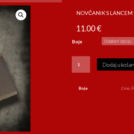
NOVČANIK S LANCEM
11.00
€
Boje
NOVČANIK
Dodaj u košar
S
LANCEM
količina
Boje
Crna, F