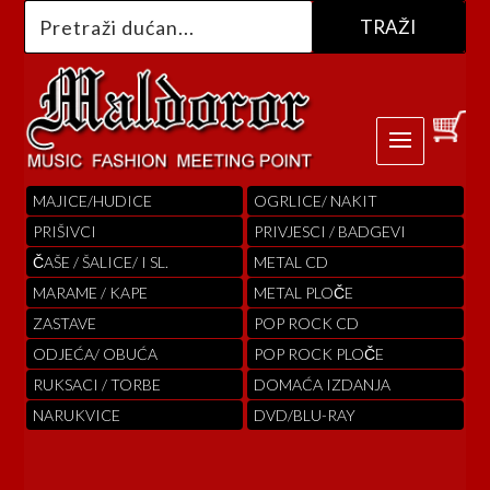
MAJICE/HUDICE
OGRLICE/ NAKIT
PRIŠIVCI
PRIVJESCI / BADGEVI
ČAŠE / ŠALICE/ I SL.
METAL CD
MARAME / KAPE
METAL PLOČE
ZASTAVE
POP ROCK CD
ODJEĆA/ OBUĆA
POP ROCK PLOČE
RUKSACI / TORBE
DOMAĆA IZDANJA
NARUKVICE
DVD/BLU-RAY