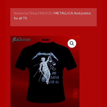
Naslovna
/
Shop
/
MAJICE
/
METALLICA And justice
for all TS