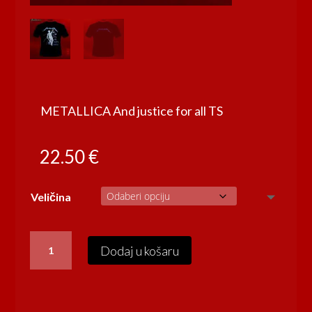
METALLICA And justice for all TS
22.50
€
Veličina
METALLICA
Dodaj u košaru
And
justice
for
all
TS