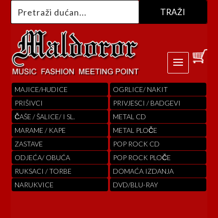
MAJICE/HUDICE
OGRLICE/ NAKIT
PRIŠIVCI
PRIVJESCI / BADGEVI
ČAŠE / ŠALICE/ I SL.
METAL CD
MARAME / KAPE
METAL PLOČE
ZASTAVE
POP ROCK CD
ODJEĆA/ OBUĆA
POP ROCK PLOČE
RUKSACI / TORBE
DOMAĆA IZDANJA
NARUKVICE
DVD/BLU-RAY