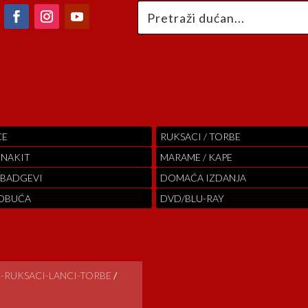
CE
RUKSACI / TORBE
 NAKIT
MARAME / KAPE
 BADGEVI
DOMAĆA IZDANJA
 OBUĆA
DVD/BLU-RAY
-RUKSACI-LANCI-TORBE
/