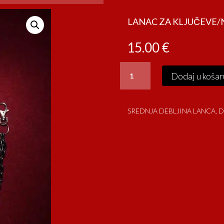
LANAC ZA KLJUČEVE
15.00
€
LANAC
Dodaj u košar
ZA
KLJUČEVE/NOVČANIK
količina
SREDNJA DEBLJINA LANCA, 