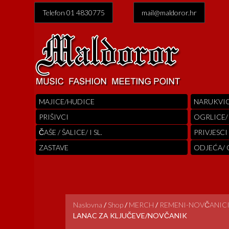
Telefon 01 4830775
mail@maldoror.hr
MAJICE/HUDICE
NARUKVI
PRIŠIVCI
OGRLICE/
ČAŠE / ŠALICE/ I SL.
PRIVJESCI
ZASTAVE
ODJEĆA/
Naslovna
/
Shop
/
MERCH
/
REMENI-NOVČANICI
LANAC ZA KLJUČEVE/NOVČANIK