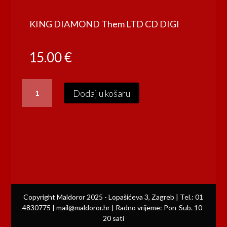
KING DIAMOND Them LTD CD DIGI
15.00
€
KING
Dodaj u košaru
DIAMOND
Them
LTD
CD
DIGI
količina
Copyright Maldoror 2025 - Lopašićeva 3, Zagreb | Tel.: 01
4830775 | mail@maldoror.hr | Radno vrijeme: Pon-Sub. 10-
20 sati