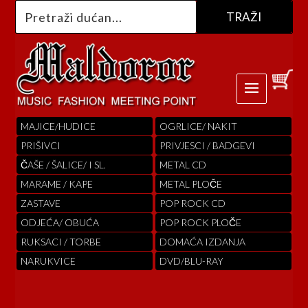
MAJICE/HUDICE
OGRLICE/ NAKIT
PRIŠIVCI
PRIVJESCI / BADGEVI
ČAŠE / ŠALICE/ I SL.
METAL CD
MARAME / KAPE
METAL PLOČE
ZASTAVE
POP ROCK CD
ODJEĆA/ OBUĆA
POP ROCK PLOČE
RUKSACI / TORBE
DOMAĆA IZDANJA
NARUKVICE
DVD/BLU-RAY