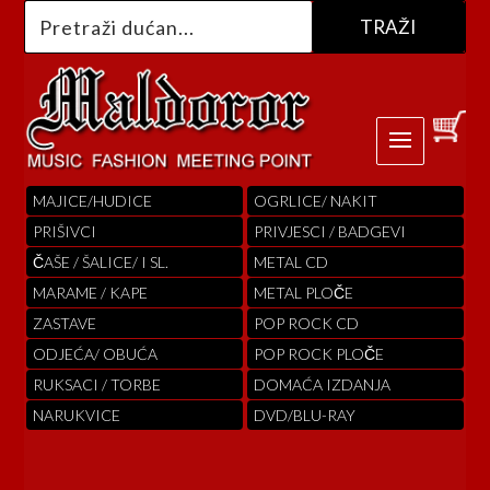
MAJICE/HUDICE
OGRLICE/ NAKIT
PRIŠIVCI
PRIVJESCI / BADGEVI
ČAŠE / ŠALICE/ I SL.
METAL CD
MARAME / KAPE
METAL PLOČE
ZASTAVE
POP ROCK CD
ODJEĆA/ OBUĆA
POP ROCK PLOČE
RUKSACI / TORBE
DOMAĆA IZDANJA
NARUKVICE
DVD/BLU-RAY