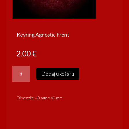
Keyring Agnostic Front
2.00
€
Keyring
Dodaj u košaru
Agnostic
Front
količina
Dimenzije: 40 mm x 40 mm