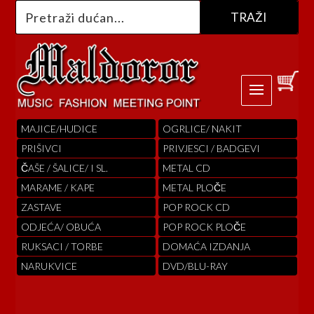
MAJICE/HUDICE
OGRLICE/ NAKIT
PRIŠIVCI
PRIVJESCI / BADGEVI
ČAŠE / ŠALICE/ I SL.
METAL CD
MARAME / KAPE
METAL PLOČE
ZASTAVE
POP ROCK CD
ODJEĆA/ OBUĆA
POP ROCK PLOČE
RUKSACI / TORBE
DOMAĆA IZDANJA
NARUKVICE
DVD/BLU-RAY