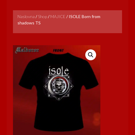
Naslovna
/
Shop
/
MAJICE
/
ISOLE Born from
shadows TS