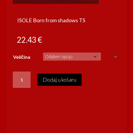
ISOLE Born from shadows TS
22.43
€
Veličina
ISOLE
Dodaj u košaru
Born
from
shadows
TS
količina