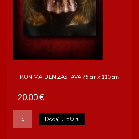
IRON MAIDEN ZASTAVA 75 cm x 110 cm
20.00
€
IRON
Dodaj u košaru
MAIDEN
ZASTAVA
75