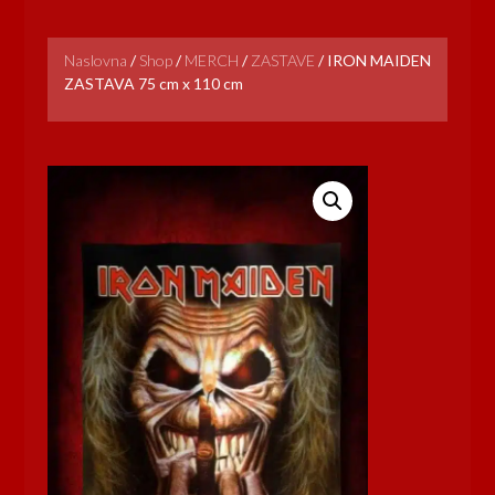
Naslovna
/
Shop
/
MERCH
/
ZASTAVE
/
IRON MAIDEN
ZASTAVA 75 cm x 110 cm