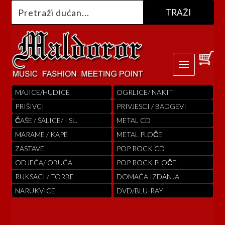
MAJICE/HUDICE
OGRLICE/ NAKIT
PRIŠIVCI
PRIVJESCI / BADGEVI
ČAŠE / ŠALICE/ I SL.
METAL CD
MARAME / KAPE
METAL PLOČE
ZASTAVE
POP ROCK CD
ODJEĆA/ OBUĆA
POP ROCK PLOČE
RUKSACI / TORBE
DOMAĆA IZDANJA
NARUKVICE
DVD/BLU-RAY