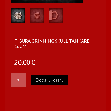
FIGURA GRINNING SKULL TANKARD
16CM
20.00
€
FIGURA
Dodaj u košaru
GRINNING
SKULL
TANKARD
16CM
količina