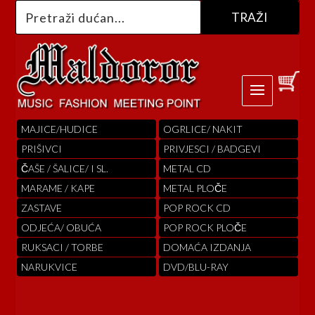
MAJICE/HUDICE
OGRLICE/ NAKIT
PRIŠIVCI
PRIVJESCI / BADGEVI
ČAŠE / ŠALICE/ I SL.
METAL CD
MARAME / KAPE
METAL PLOČE
ZASTAVE
POP ROCK CD
ODJEĆA/ OBUĆA
POP ROCK PLOČE
RUKSACI / TORBE
DOMAĆA IZDANJA
NARUKVICE
DVD/BLU-RAY