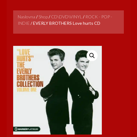
Naslovna
/
Shop
/
CD\DVD\VINYL
/
ROCK - POP -
INDIE
/
EVERLY BROTHERS Love hurts CD