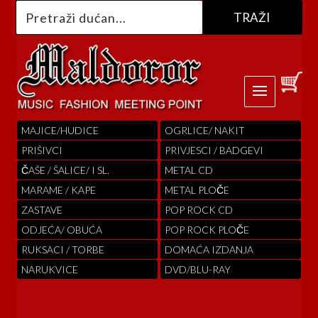
MAJICE/HUDICE
OGRLICE/ NAKIT
PRIŠIVCI
PRIVJESCI / BADGEVI
ČAŠE / ŠALICE/ I SL.
METAL CD
MARAME / KAPE
METAL PLOČE
ZASTAVE
POP ROCK CD
ODJEĆA/ OBUĆA
POP ROCK PLOČE
RUKSACI / TORBE
DOMAĆA IZDANJA
NARUKVICE
DVD/BLU-RAY