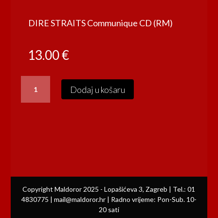
DIRE STRAITS Communique CD (RM)
13.00
€
DIRE
Dodaj u košaru
STRAITS
Communique
CD
(RM)
količina
Copyright Maldoror 2025 - Lopašićeva 3, Zagreb | Tel.: 01
4830775 | mail@maldoror.hr | Radno vrijeme: Pon-Sub. 10-
20 sati