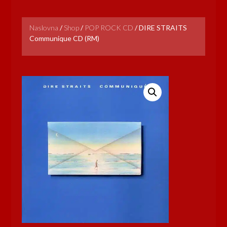
Naslovna
/
Shop
/
POP ROCK CD
/
DIRE STRAITS
Communique CD (RM)