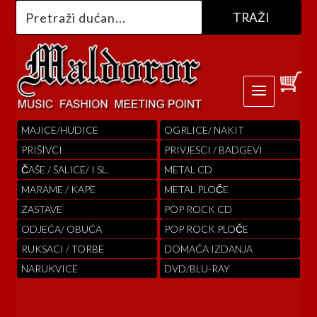
MAJICE/HUDICE
OGRLICE/ NAKIT
PRIŠIVCI
PRIVJESCI / BADGEVI
ČAŠE / ŠALICE/ I SL.
METAL CD
MARAME / KAPE
METAL PLOČE
ZASTAVE
POP ROCK CD
ODJEĆA/ OBUĆA
POP ROCK PLOČE
RUKSACI / TORBE
DOMAĆA IZDANJA
NARUKVICE
DVD/BLU-RAY