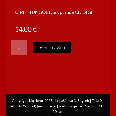
CIRITH UNGOL Dark parade CD DIGI
14.00
€
CIRITH
Dodaj u košaru
UNGOL
Dark
parade
CD
DIGI
količina
Copyright Maldoror 2025 - Lopašićeva 3, Zagreb | Tel.: 01
4830775 | mail@maldoror.hr | Radno vrijeme: Pon-Sub. 10-
20 sati