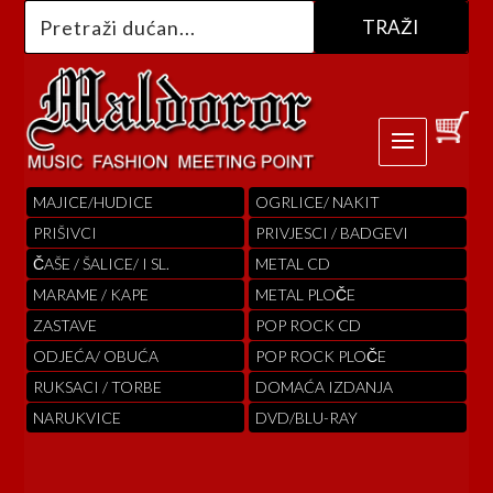
MAJICE/HUDICE
OGRLICE/ NAKIT
PRIŠIVCI
PRIVJESCI / BADGEVI
ČAŠE / ŠALICE/ I SL.
METAL CD
MARAME / KAPE
METAL PLOČE
ZASTAVE
POP ROCK CD
ODJEĆA/ OBUĆA
POP ROCK PLOČE
RUKSACI / TORBE
DOMAĆA IZDANJA
NARUKVICE
DVD/BLU-RAY