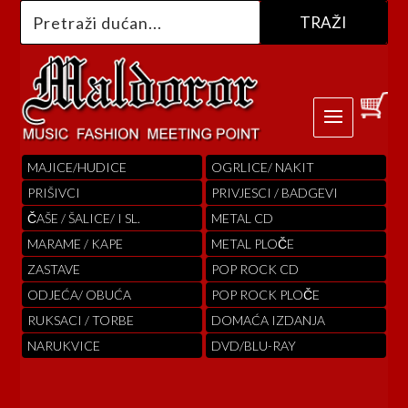
MAJICE/HUDICE
OGRLICE/ NAKIT
PRIŠIVCI
PRIVJESCI / BADGEVI
ČAŠE / ŠALICE/ I SL.
METAL CD
MARAME / KAPE
METAL PLOČE
ZASTAVE
POP ROCK CD
ODJEĆA/ OBUĆA
POP ROCK PLOČE
RUKSACI / TORBE
DOMAĆA IZDANJA
NARUKVICE
DVD/BLU-RAY