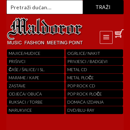
MAJICE/HUDICE
OGRLICE/ NAKIT
PRIŠIVCI
PRIVJESCI / BADGEVI
ČAŠE / ŠALICE/ I SL.
METAL CD
MARAME / KAPE
METAL PLOČE
ZASTAVE
POP ROCK CD
ODJEĆA/ OBUĆA
POP ROCK PLOČE
RUKSACI / TORBE
DOMAĆA IZDANJA
NARUKVICE
DVD/BLU-RAY