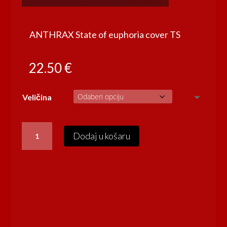
ANTHRAX State of euphoria cover TS
22.50
€
Veličina
ANTHRAX
Dodaj u košaru
State
of
euphoria
cover
TS
količina