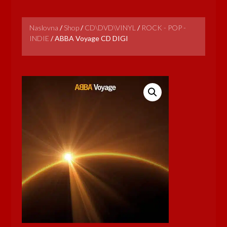
Naslovna
/
Shop
/
CD\DVD\VINYL
/
ROCK - POP -
INDIE
/
ABBA Voyage CD DIGI