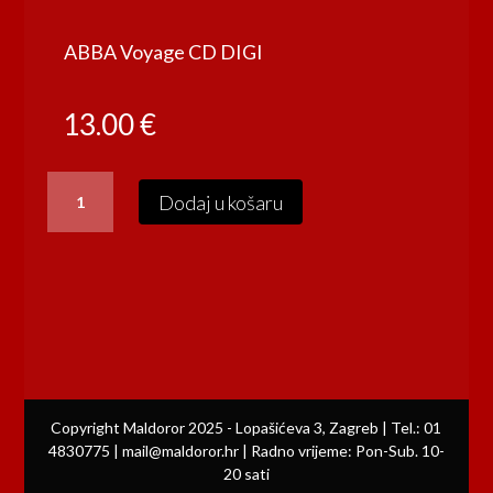
ABBA Voyage CD DIGI
13.00
€
ABBA
Dodaj u košaru
Voyage
CD
DIGI
količina
Copyright Maldoror 2025 - Lopašićeva 3, Zagreb | Tel.: 01
4830775 | mail@maldoror.hr | Radno vrijeme: Pon-Sub. 10-
20 sati