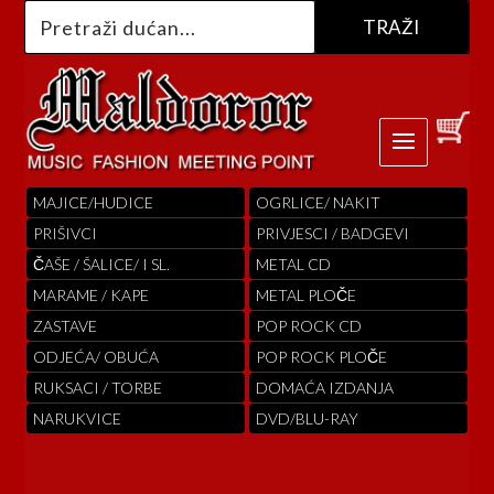
MAJICE/HUDICE
OGRLICE/ NAKIT
PRIŠIVCI
PRIVJESCI / BADGEVI
ČAŠE / ŠALICE/ I SL.
METAL CD
MARAME / KAPE
METAL PLOČE
ZASTAVE
POP ROCK CD
ODJEĆA/ OBUĆA
POP ROCK PLOČE
RUKSACI / TORBE
DOMAĆA IZDANJA
NARUKVICE
DVD/BLU-RAY