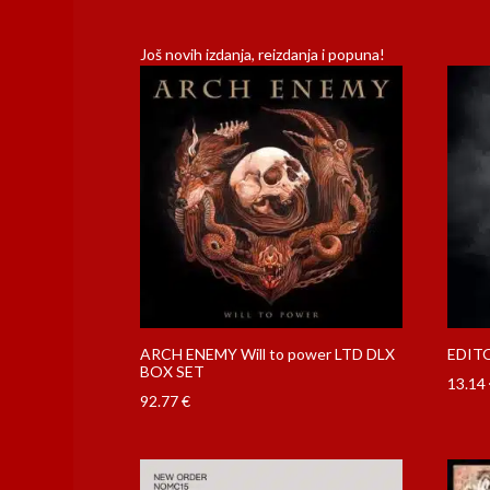
Još novih izdanja, reizdanja i popuna!
ARCH ENEMY Will to power LTD DLX
EDITO
BOX SET
13.14
92.77
€