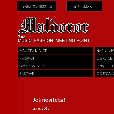
Telefon 01 4830775
mail@maldoror.hr
MAJICE/HUDICE
NARUKVI
PRIŠIVCI
OGRLICE/
ČAŠE / ŠALICE/ I SL.
PRIVJESCI
ZASTAVE
ODJEĆA/
Još noviteta !
tra 6, 2018