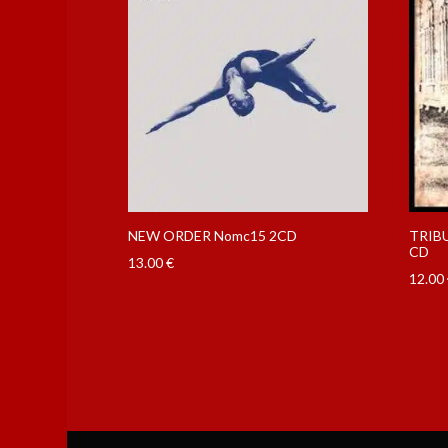
NEW ORDER Nomc15 2CD
TRIBU
CD
13.00
€
12.00