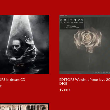
RS In dream CD
EDITORS Weight of your love 2
DIGI
€
17.00
€